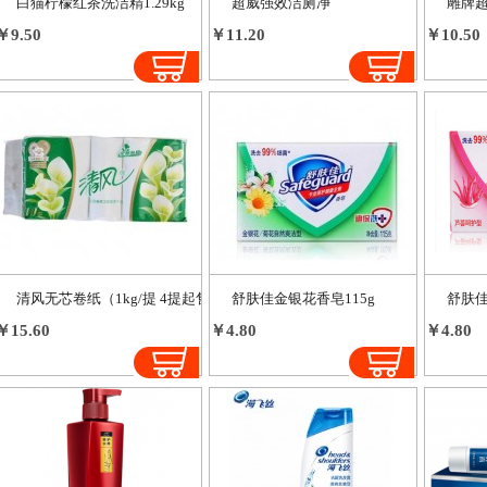
白猫柠檬红茶洗洁精1.29kg
超威强效洁厕净
雕牌超
￥9.50
￥11.20
￥10.50
清风无芯卷纸（1kg/提 4提起售）
舒肤佳金银花香皂115g
舒肤佳
￥15.60
￥4.80
￥4.80