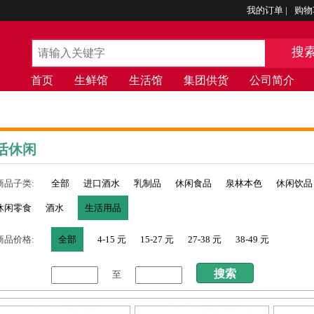
我的订单
|
购物
搜
首页
生鲜馆
生活馆
集团供货
公司简介
活休闲
商品子类:
全部
进口酒水
乳制品
休闲食品
泉林本色
休闲饮品
休闲零食
酒水
生活用品
商品价格:
全部
4-15 元
15-27 元
27-38 元
38-49 元
至