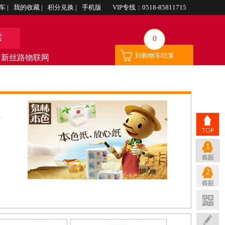
车
|
我的收藏
|
积分兑换
|
手机版
VIP专线：0518-85811715
索
0
到购物车结算
新丝路物联网