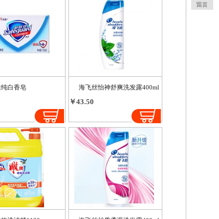
佳纯白香皂
海飞丝怡神舒爽洗发露400ml
￥43.50