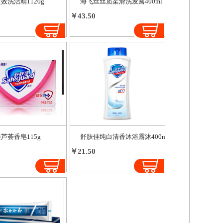
效洗洁精1120g
海飞丝丝质柔滑洗发露400ml
￥43.50
芦荟香皂115g
舒肤佳纯白清香沐浴露沐400ml
￥21.50