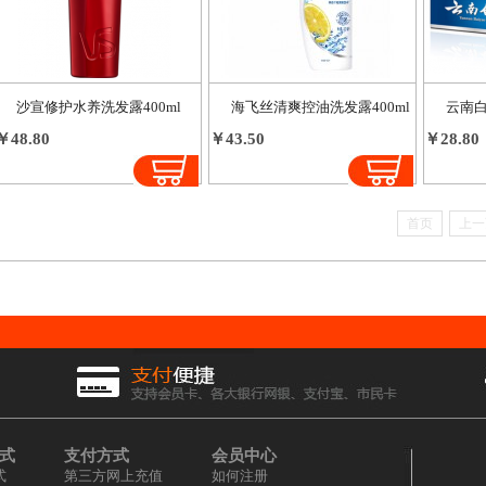
沙宣修护水养洗发露400ml
海飞丝清爽控油洗发露400ml
云南白
￥48.80
￥43.50
￥28.80
首页
上一
式
支付方式
会员中心
式
第三方网上充值
如何注册