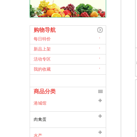
购物导航
每日特价
新品上架
活动专区
我的收藏
商品分类
港城馆
肉禽蛋
水产