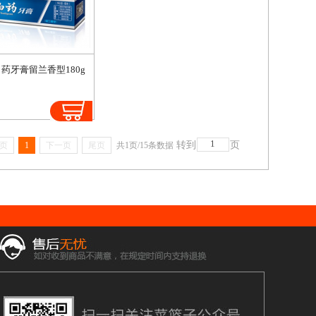
药牙膏留兰香型180g
转到
页
页
1
下一页
尾页
共1页/15条数据