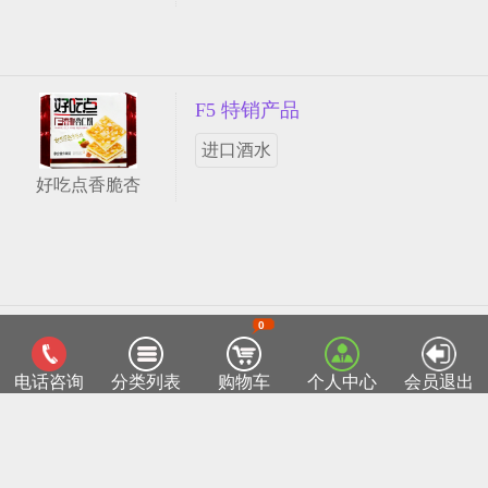
F5 特销产品
进口酒水
好吃点香脆杏
0
客服热线：0518-85811715
TOP
电话咨询
分类列表
购物车
个人中心
会员退出
连云港菜篮子网
Copyright ©2015 lygclz.com
苏ICP备12038026号-1
部分产品图片来自于互联网，如有侵权请来电05
18-85811715