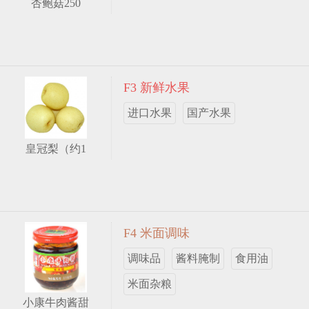
杏鲍菇250
F3 新鲜水果
进口水果
国产水果
皇冠梨（约1
F4 米面调味
调味品
酱料腌制
食用油
米面杂粮
小康牛肉酱甜