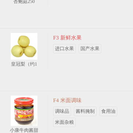
杏鲍菇250
F3 新鲜水果
进口水果
国产水果
皇冠梨（约1
F4 米面调味
调味品
酱料腌制
食用油
米面杂粮
小康牛肉酱甜