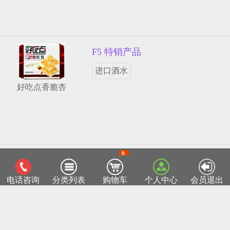
F5 特销产品
进口酒水
好吃点香脆杏
0
客服热线：0518-85811715
TOP
电话咨询
分类列表
购物车
个人中心
会员退出
连云港菜篮子网
Copyright ©2015 lygclz.com
苏ICP备12038026号-1
部分产品图片来自于互联网，如有侵权请来电05
18-85811715