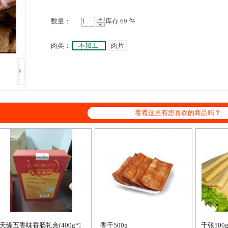
数
量：
库存 69 件
肉类：
不加工
肉片
看看这里有您喜欢的商品吗？
天缘五香味香肠礼盒(400g*3)
香干500g
千张500