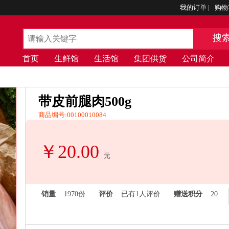
我的订单
|
购物
搜
首页
生鲜馆
生活馆
集团供货
公司简介
带皮前腿肉500g
商品编号:00100010084
￥20.00
元
销量
1970份
评价
已有1人评价
赠送积分
20