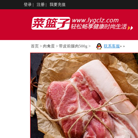
登录
|
注册
|
我要充值
首页
>
肉禽蛋
>
带皮前腿肉500g
>
联系客服
»
»