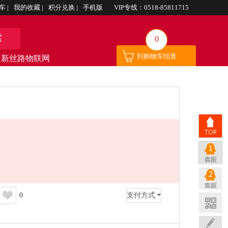
车
|
我的收藏
|
积分兑换
|
手机版
VIP专线：0518-85811715
索
0
到购物车结算
新丝路物联网
0
支付方式