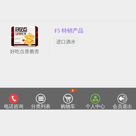
F5 特销产品
进口酒水
好吃点香脆杏
0
客服热线：0518-85811715
TOP
电话咨询
分类列表
购物车
个人中心
会员退出
连云港菜篮子网
Copyright ©2015 lygclz.com
苏ICP备12038026号-1
部分产品图片来自于互联网，如有侵权请来电05
18-85811715