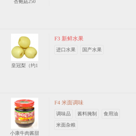
杏鲍菇250
F3 新鲜水果
进口水果
国产水果
皇冠梨（约1
F4 米面调味
调味品
酱料腌制
食用油
米面杂粮
小康牛肉酱甜