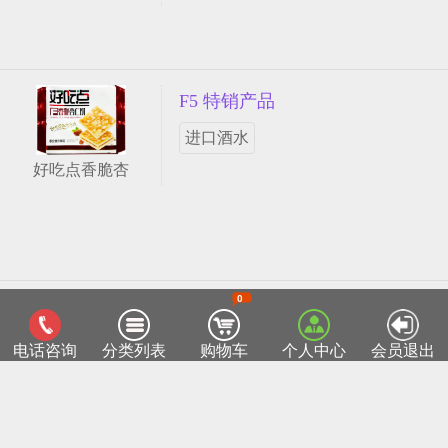
F5 特销产品
进口酒水
好吃点香脆杏
0
客服热线：0518-85811715
TOP
电话咨询
分类列表
购物车
个人中心
会员退出
连云港菜篮子网
Copyright ©2015 lygclz.com
苏ICP备12038026号-1
部分产品图片来自于互联网，如有侵权请来电05
18-85811715