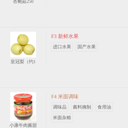
杏鲍菇250
F3 新鲜水果
进口水果
国产水果
皇冠梨（约1
F4 米面调味
调味品
酱料腌制
食用油
米面杂粮
小康牛肉酱甜