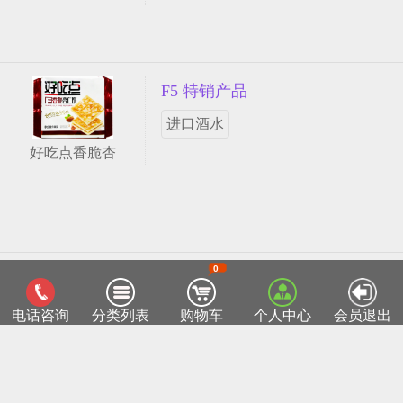
F5 特销产品
进口酒水
好吃点香脆杏
0
客服热线：0518-85811715
TOP
电话咨询
分类列表
购物车
个人中心
会员退出
连云港菜篮子网
Copyright ©2015 lygclz.com
苏ICP备12038026号-1
部分产品图片来自于互联网，如有侵权请来电05
18-85811715