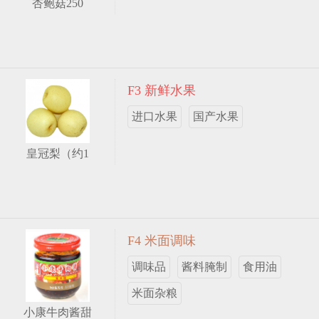
杏鲍菇250
F3 新鲜水果
进口水果
国产水果
皇冠梨（约1
F4 米面调味
调味品
酱料腌制
食用油
米面杂粮
小康牛肉酱甜