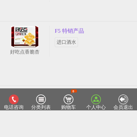
F5 特销产品
进口酒水
好吃点香脆杏
0
客服热线：0518-85811715
TOP
电话咨询
分类列表
购物车
个人中心
会员退出
连云港菜篮子网
Copyright ©2015 lygclz.com
苏ICP备12038026号-1
部分产品图片来自于互联网，如有侵权请来电05
18-85811715