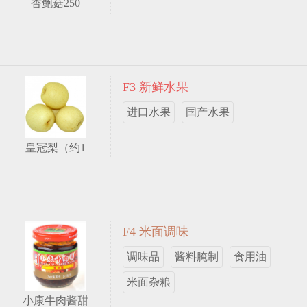
杏鲍菇250
F3 新鲜水果
进口水果
国产水果
皇冠梨（约1
F4 米面调味
调味品
酱料腌制
食用油
米面杂粮
小康牛肉酱甜